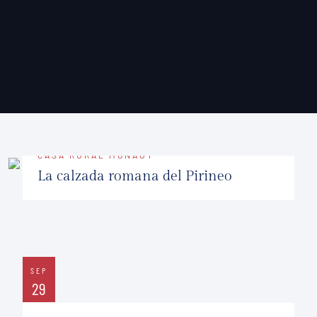
CASA RURAL MONAUT
La calzada romana del Pirineo
FEB
25
SEP
29